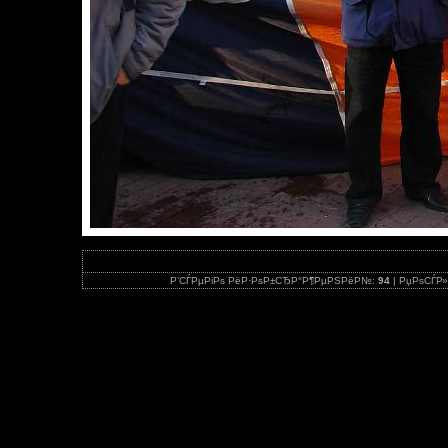
Р’СЃРµРіРѕ РёР·РѕР±СЂР°Р¶РµРЅРёР№:
94
| РџРѕСЃР