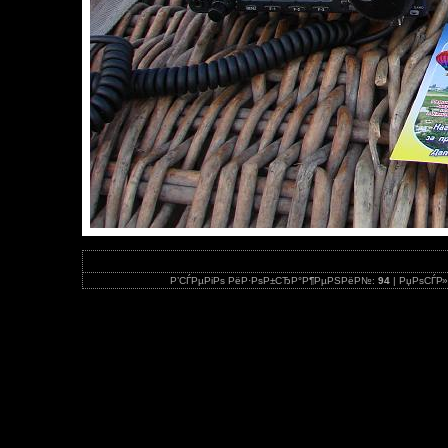
Р’СЃРµРіРѕ РёР·РѕР±СЂР°Р¶РµРЅРёР№:
94
| РџРѕСЃР