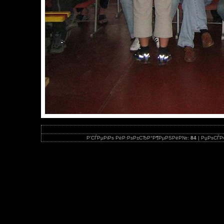
Р’СЃРµРіРѕ РёР·РѕР±СЂР°Р¶РµРЅРёР№:
84
| РџРѕСЃР