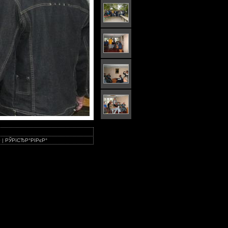
9
|
РЎРїСЂР°РІРєР°