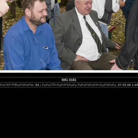
IMG 0181
РѕР±СЂР°Р¶РµРЅРёР№:
84
| РџРѕСЃР»РµРґРЅРµРµ РѕР±РЅРѕРІР»РµРЅРёРµ:
07.05.08 1:4