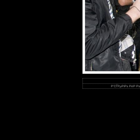
Р’СЃРµРіРѕ РёР·