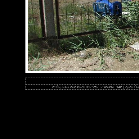
Р’СЃРµРіРѕ РёР·РѕР±СЂР°Р¶РµРЅРёР№:
142
| РџРѕСЃР