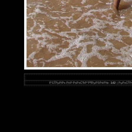
Р’СЃРµРіРѕ РёР·РѕР±СЂР°Р¶РµРЅРёР№:
142
| РџРѕСЃР