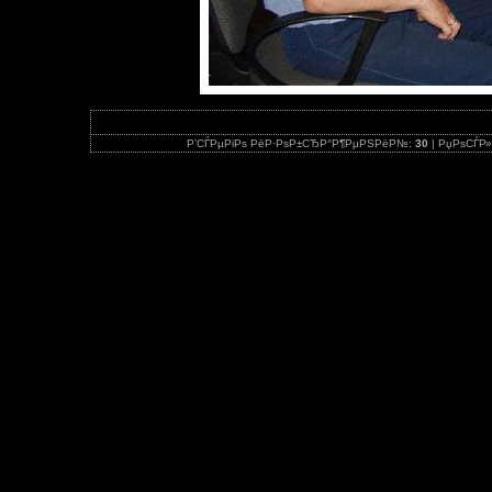
Р’СЃРµРіРѕ РёР·РѕР±СЂР°Р¶РµРЅРёР№:
30
| РџРѕСЃР