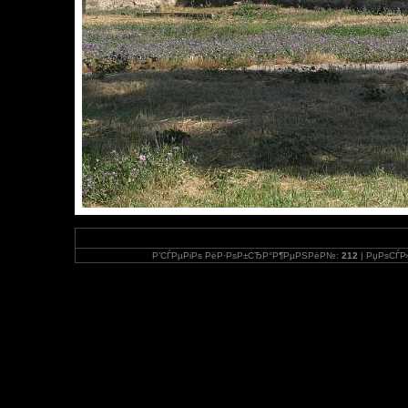
Р’СЃРµРіРѕ РёР·РѕР±СЂР°Р¶РµРЅРёР№:
212
| РџРѕСЃР