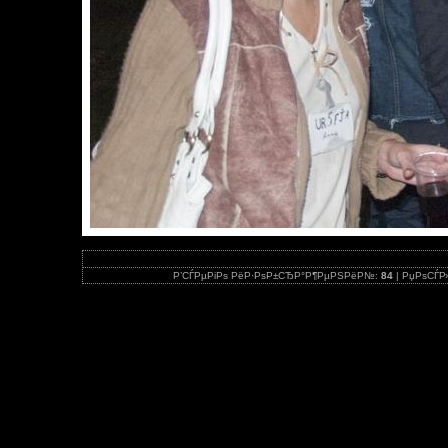
Р’СЃРµРіРѕ РёР·РѕР±СЂР°Р¶РµРЅРёР№:
84
| РџРѕСЃР