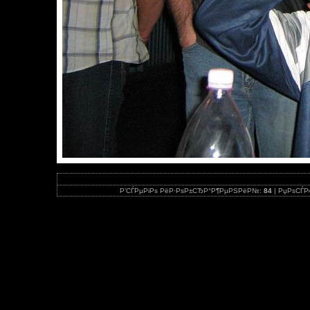
Р’СЃРµРіРѕ РёР·РѕР±СЂР°Р¶РµРЅРёР№:
84
| РџРѕСЃР