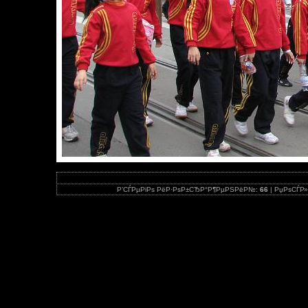
Р’СЃРµРіРѕ РёР·РѕР±СЂР°Р¶РµРЅРёР№:
66
| РџРѕСЃР